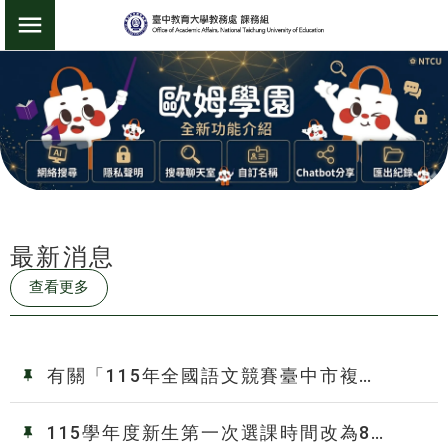
:::
課務組
切換選單
最新消息
:::
查看更多
有關「115年全國語文競賽臺中市複
賽」，請踴躍報名參加，並於115年8月10
日（星期一）下午6時前完成報名作業
115學年度新生第一次選課時間改為8月