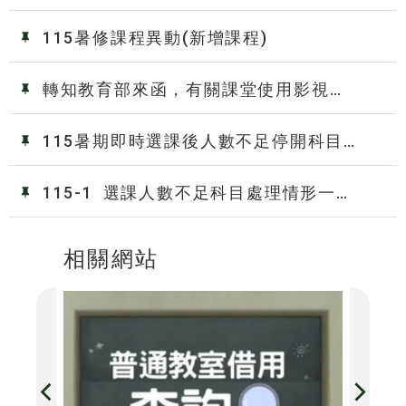
25日8時起至8月27日17時止
115暑修課程異動(新增課程)
轉知教育部來函，有關課堂使用影視作
品採用正版授權來源事宜，請各單位配合
並向師生宣導，以共同維護智慧財產權(請
115暑期即時選課後人數不足停開科目
參閱附件)
表
115-1 選課人數不足科目處理情形一覽
表
相關網站
播放